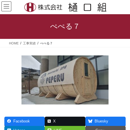
コ
ナ
ン
ビ
テ
ゲ
ン
ー
ぺぺる７
ツ
シ
へ
ョ
ス
ン
HOME
工事実績
ぺぺる７
キ
に
ッ
移
プ
動
Facebook
X
Bluesky