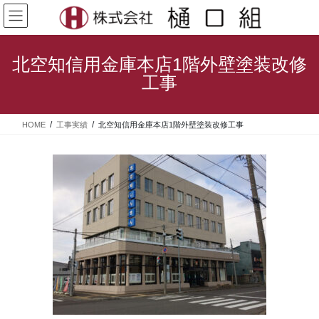
コ
ナ
ン
ビ
テ
ゲ
ン
ー
北空知信用金庫本店1階外壁塗装改修
ツ
シ
工事
へ
ョ
ス
ン
キ
に
HOME
工事実績
北空知信用金庫本店1階外壁塗装改修工事
ッ
移
プ
動