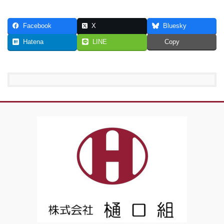
Facebook
X
Bluesky
Hatena
LINE
Copy