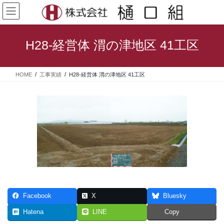
コ
ナ
ン
ビ
テ
ゲ
ン
ー
H28-経営体 渭の津地区 41工区
ツ
シ
へ
ョ
ス
ン
HOME
工事実績
H28-経営体 渭の津地区 41工区
キ
に
ッ
移
プ
動
Facebook
X
Bluesky
Hatena
LINE
Copy